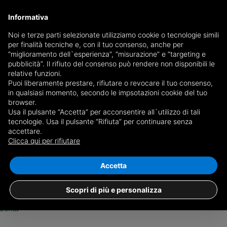
Informativa
Noi e terze parti selezionate utilizziamo cookie o tecnologie simili
per finalità tecniche e, con il tuo consenso, anche per
Salva ricerca
“miglioramento dell`esperienza”, “misurazione” e “targeting e
pubblicità”. Il rifiuto del consenso può rendere non disponibili le
relative funzioni.
Puoi liberamente prestare, rifiutare o revocare il tuo consenso,
in qualsiasi momento, secondo le impsotazioni cookie del tuo
browser.
Usa il pulsante “Accetta” per acconsentire all`utilizzo di tali
Nessun risultato per
case in vendita a
tecnologie. Usa il pulsante “Rifiuta” per continuare senza
accettare.
Giogo, Viadanica
Clicca qui per rifiutare
+
Accetta
−
Non abbiamo nessun immobile che corrisponde alla tua ricerca,
Scopri di più e personalizza
prova a modificare i filtri o
chiedi alle agenzie immobiliari della
zona
.