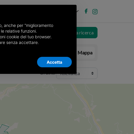
IT
ubblica annuncio
Accedi
nso, anche per “miglioramento
le relative funzioni.
a
Salva ricerca
oni cookie del tuo browser.
nuare senza accettare.
Elenco
Mappa
Accetta
Ordine: