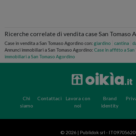
Ricerche correlate di vendita case San Tomaso 
Case in vendita a San Tomaso Agordino con:
giardino
cantina
d
Annunci immobiliari a San Tomaso Agordino:
Case in affitto a Sa
immobiliari a San Tomaso Agordino
Chi
Contattaci
Lavora con
Brand
Priv
siamo
noi
identity
© 2026 | Publidok srl - IT0970562