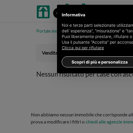
Informativa
Noi e terze parti selezionate utilizzi
dell`esperienza”, “misurazione” e “targ
Portale immobiliare oikia.it
Case in vendita in prov
Puoi liberamente prestare, rifiutare 
Usa il pulsante “Accetta” per acconsent
Clicca qui per rifiutare
Vendita
Scopri di più e personalizza
Nessun risultato per
case con asc
Non abbiamo nessun immobile che corrisponde alla
prova a modificare i filtri o
chiedi alle agenzie immo