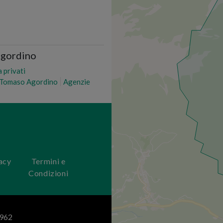
Agordino
a privati
n Tomaso Agordino
Agenzie
acy
Termini e
Condizioni
0962