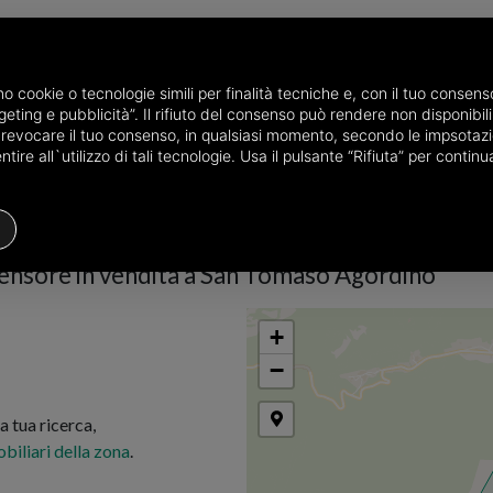
P
amo cookie o tecnologie simili per finalità tecniche e, con il tuo conse
eting e pubblicità”. Il rifiuto del consenso può rendere non disponibili 
incia di Belluno
Case in vendita a San Tomaso Agordino
Scegli la zon
o revocare il tuo consenso, in qualsiasi momento, secondo le impsotazi
ire all`utilizzo di tali tecnologie. Usa il pulsante “Rifiuta” per conti
Residenziale
Prezzo
Filtri
ensore in vendita a San Tomaso Agordino
+
−
 tua ricerca,
biliari della zona
.