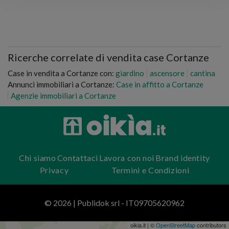
Ricerche correlate di vendita case Cortanze
Case in vendita a Cortanze con:
giardino
ascensore
cantina
Annunci immobiliari a Cortanze:
Case in affitto a Cortanze
Agenzie immobiliari a Cortanze
Chi siamo
Contattaci
Lavora con noi
Brand identity
Privacy
Termini e Condizioni
© 2026 | Publidok srl - IT09705620962
oikia.it | ©
OpenStreetMap
contributors