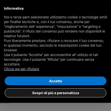
Informativa
Noi e terze parti selezionate utilizziamo cookie o tecnologie simili
per finalità tecniche e, con il tuo consenso, anche per
Salva ricerca
“miglioramento dell`esperienza”, “misurazione” e “targeting e
pubblicità”. Il rifiuto del consenso può rendere non disponibili le
relative funzioni.
Puoi liberamente prestare, rifiutare o revocare il tuo consenso,
in qualsiasi momento, secondo le impsotazioni cookie del tuo
browser.
Usa il pulsante “Accetta” per acconsentire all`utilizzo di tali
Nessun risultato per
case da privati in
tecnologie. Usa il pulsante “Rifiuta” per continuare senza
accettare.
vendita a Cortanze
Clicca qui per rifiutare
+
Accetta
−
Non abbiamo nessun immobile che corrisponde alla tua ricerca,
Scopri di più e personalizza
prova a modificare i filtri o
chiedi alle agenzie immobiliari della
zona
.