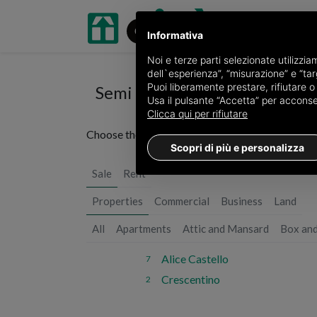
Informativa
Noi e terze parti selezionate utilizzi
dell`esperienza”, “misurazione” e “targ
Puoi liberamente prestare, rifiutare 
Semi detached houses for sale
Usa il pulsante “Accetta” per acconsent
Clicca qui per rifiutare
Choose the city or
see all 19 ads of semi detache
Scopri di più e personalizza
Sale
Rent
Properties
Commercial
Business
Land
All
Apartments
Attic and Mansard
Box an
Alice Castello
7
Crescentino
2