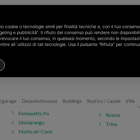
amo cookie o tecnologie simili per finalità tecniche e, con il tuo conse
eting e pubblicità”. Il rifiuto del consenso può rendere non disponibili 
o revocare il tuo consenso, in qualsiasi momento, secondo le impsotazi
 in Vercelli
ire all`utilizzo di tali tecnologie. Usa il pulsante “Rifiuta” per conti
d houses in the province of Vercelli
d garage
Detached houses
Buildings
Rustico / Casale
Ville
1
Fontanetto Po
Roasio
2
Ghislarengo
2
Trino
1
Motta de' Conti
2