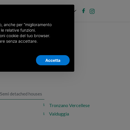
EN
Post new ad
Log in
nso, anche per “miglioramento
le relative funzioni.
oni cookie del tuo browser.
nuare senza accettare.
Accetta
Semi detached houses
Tronzano Vercellese
1
Valduggia
1