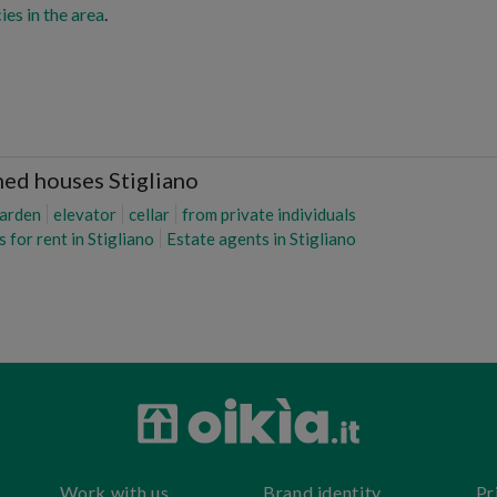
ies in the area
.
hed houses Stigliano
arden
elevator
cellar
from private individuals
for rent in Stigliano
Estate agents in Stigliano
Work with us
Brand identity
Pr