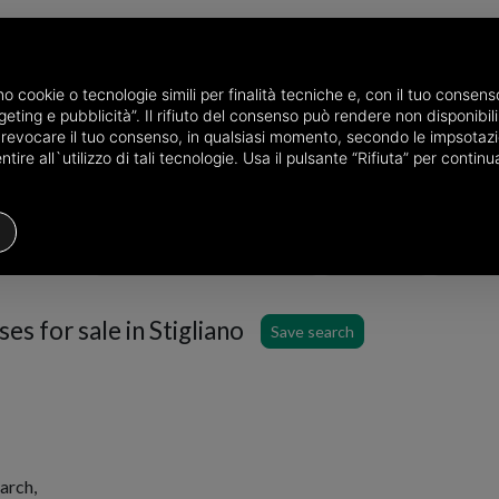
amo cookie o tecnologie simili per finalità tecniche e, con il tuo conse
eting e pubblicità”. Il rifiuto del consenso può rendere non disponibili 
r sale in the province of Matera
o revocare il tuo consenso, in qualsiasi momento, secondo le impsotazi
 the area
ire all`utilizzo di tali tecnologie. Usa il pulsante “Rifiuta” per conti
Semi detached house
Price
Filter
s for sale in Stigliano
Save search
arch,