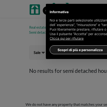
Informativa
Noi e terze parti selezionate utilizzi
dell`esperienza”, “misurazione” e “targ
Real estate portal oikia.it
Semi detached houses fo
Puoi liberamente prestare, rifiutare 
Semi detached houses for sale in Stigliano
Choose
Usa il pulsante “Accetta” per acconsent
Clicca qui per rifiutare
Scopri di più e personalizza
Sale
No results for
semi detached house
We do not have any property that matches your se