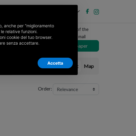
EN
Post new ad
Log in
nso, anche per “miglioramento
Receive a copy of the
le relative funzioni.
newspaper by mail
oni cookie del tuo browser.
nuare senza accettare.
Choose newspaper
Accetta
List
Map
s
Order: