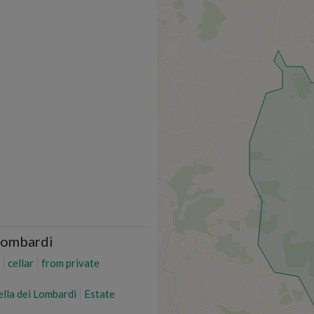
 Lombardi
cellar
from private
ella dei Lombardi
Estate