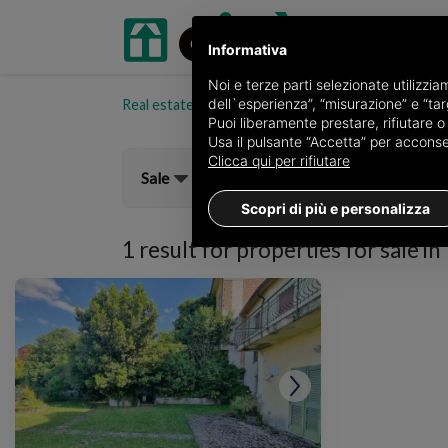
Informativa
Noi e terze parti selezionate utilizzi
dell`esperienza”, “misurazione” e “targ
Real estate portal oikia.it
Properties for sale in t
Puoi liberamente prestare, rifiutare 
Usa il pulsante “Accetta” per acconsent
Clicca qui per rifiutare
Sale
Scopri di più e personalizza
1 result for
properties for sale in