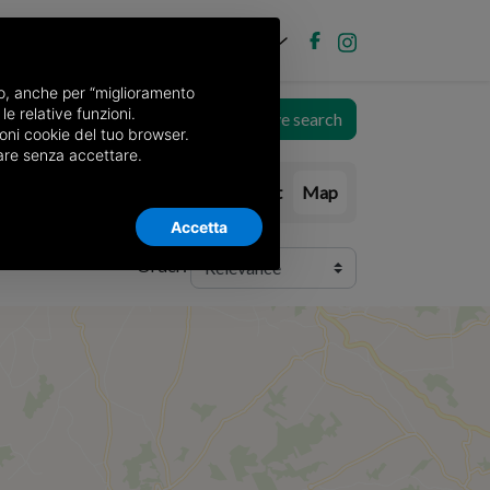
EN
Post new ad
Log in
nso, anche per “miglioramento
le relative funzioni.
Save search
oni cookie del tuo browser.
nuare senza accettare.
List
Map
Accetta
Order: