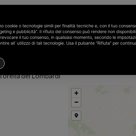
amo cookie o tecnologie simili per finalità tecniche e, con il tuo conse
eting e pubblicità”. Il rifiuto del consenso può rendere non disponibili 
he province of Avellino
Properties for sale in Torella dei Lombardi
o revocare il tuo consenso, in qualsiasi momento, secondo le impsotazi
ire all`utilizzo di tali tecnologie. Usa il pulsante “Rifiuta” per conti
Houses
Price
Filters
 Torella dei Lombardi
+
−