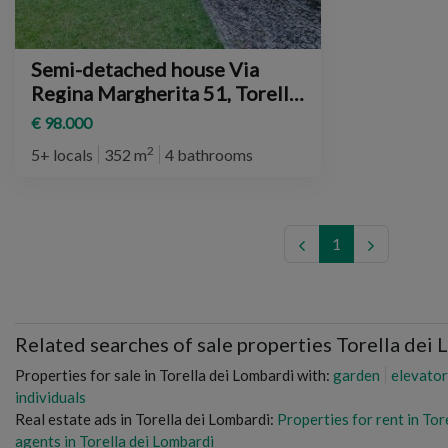
Semi-detached house Via
Regina Margherita 51, Torella
dei Lombardi
€ 98.000
2
5+ locals
352 m
4 bathrooms
1
Related searches of sale properties Torella dei
Properties for sale in Torella dei Lombardi with:
garden
elevator
individuals
Real estate ads in Torella dei Lombardi:
Properties for rent in Tor
agents in Torella dei Lombardi