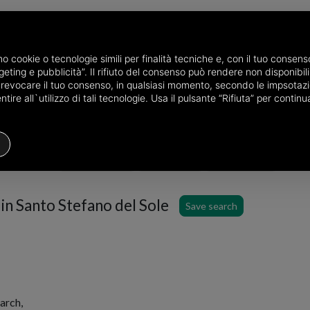
amo cookie o tecnologie simili per finalità tecniche e, con il tuo conse
eting e pubblicità”. Il rifiuto del consenso può rendere non disponibili 
he province of Avellino
Properties for sale in Santo Stefano del Sole
o revocare il tuo consenso, in qualsiasi momento, secondo le impsotazi
ire all`utilizzo di tali tecnologie. Usa il pulsante “Rifiuta” per conti
Houses
Price
Filters
 in Santo Stefano del Sole
Save search
arch,