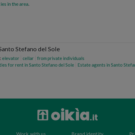
ies in the area
.
Santo Stefano del Sole
:
elevator
cellar
from private individuals
ies for rent in Santo Stefano del Sole
Estate agents in Santo Stefa
Work with us
Brand identity
Pr