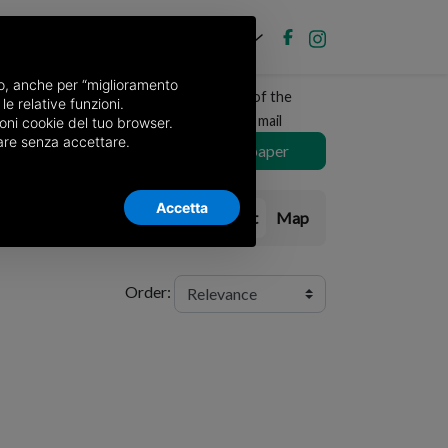
EN
Post new ad
Log in
nso, anche per “miglioramento
Receive a copy of the
le relative funzioni.
newspaper by mail
oni cookie del tuo browser.
nuare senza accettare.
Choose newspaper
Accetta
List
Map
Order: