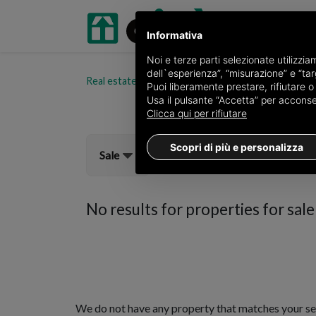
Informativa
Noi e terze parti selezionate utilizzi
dell`esperienza”, “misurazione” e “targ
Real estate portal oikia.it
Properties for sale in t
Puoi liberamente prestare, rifiutare 
Usa il pulsante “Accetta” per acconsent
Clicca qui per rifiutare
Scopri di più e personalizza
Sale
No results for
properties for sale
We do not have any property that matches your se