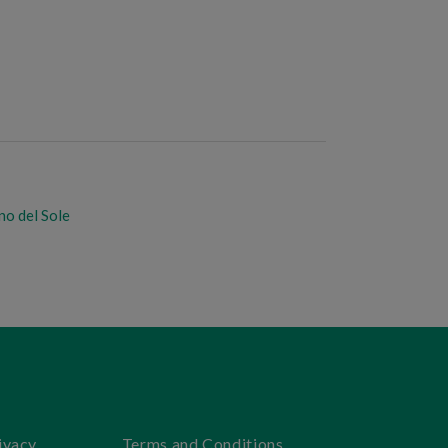
no del Sole
ivacy
Terms and Conditions