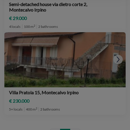
Semi-detached house via dietro corte 2,
Montecalvo Irpino
€ 29.000
2
4 locals
100 m
2 bathrooms
Villa Pratola 15, Montecalvo Irpino
€ 230.000
2
5+ locals
400 m
2 bathrooms
2