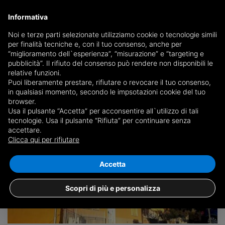
Informativa
Noi e terze parti selezionate utilizziamo cookie o tecnologie simili
per finalità tecniche e, con il tuo consenso, anche per
Save search
“miglioramento dell`esperienza”, “misurazione” e “targeting e
pubblicità”. Il rifiuto del consenso può rendere non disponibili le
relative funzioni.
Puoi liberamente prestare, rifiutare o revocare il tuo consenso,
in qualsiasi momento, secondo le impsotazioni cookie del tuo
browser.
Usa il pulsante “Accetta” per acconsentire all`utilizzo di tali
2 results for
properties for sale in
tecnologie. Usa il pulsante “Rifiuta” per continuare senza
accettare.
Montecalvo Irpino
Clicca qui per rifiutare
+
Accetta
−
Scopri di più e personalizza