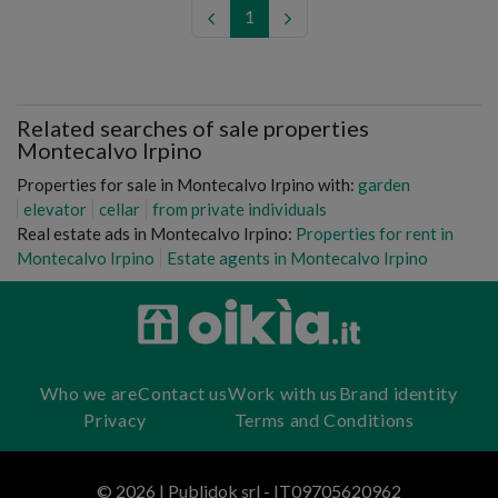
1
Related searches of sale properties
Montecalvo Irpino
Properties for sale in Montecalvo Irpino with:
garden
elevator
cellar
from private individuals
Real estate ads in Montecalvo Irpino:
Properties for rent in
Montecalvo Irpino
Estate agents in Montecalvo Irpino
Who we are
Contact us
Work with us
Brand identity
Privacy
Terms and Conditions
© 2026 | Publidok srl - IT09705620962