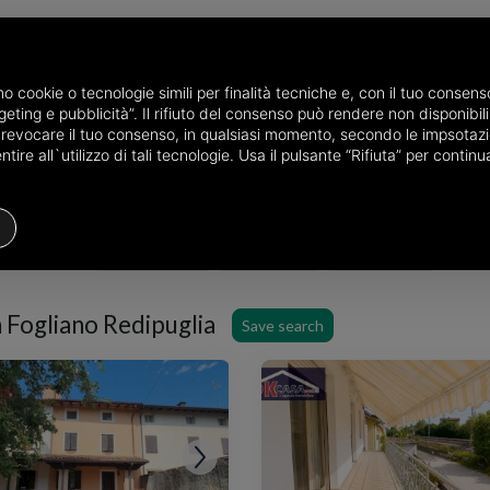
amo cookie o tecnologie simili per finalità tecniche e, con il tuo conse
eting e pubblicità”. Il rifiuto del consenso può rendere non disponibili 
he province of Gorizia
Properties for sale in Fogliano Redipuglia
o revocare il tuo consenso, in qualsiasi momento, secondo le impsotazi
ire all`utilizzo di tali tecnologie. Usa il pulsante “Rifiuta” per conti
Houses
Price
Filters
n Fogliano Redipuglia
Save search