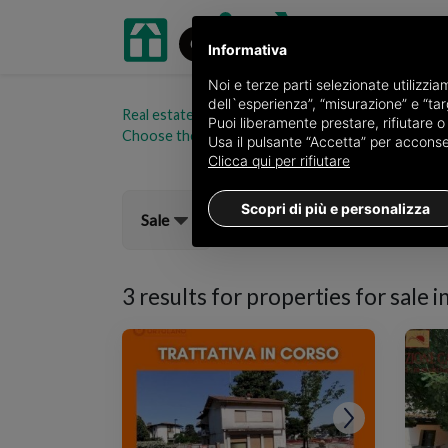
Informativa
Noi e terze parti selezionate utilizzi
dell`esperienza”, “misurazione” e “targ
Real estate portal oikia.it
Properties for sale in t
Puoi liberamente prestare, rifiutare 
Choose the area
Usa il pulsante “Accetta” per acconsent
Clicca qui per rifiutare
Scopri di più e personalizza
Sale
3 results for
properties for sale i