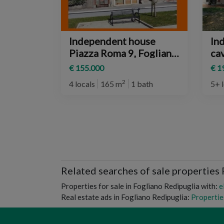
Independent house
In
Piazza Roma 9, Fogliano
cave 1, F
Redipuglia
Re
€ 155.000
€ 1
2
4 locals
165 m
1 bath
5+ 
Related searches of sale properties
Properties for sale in Fogliano Redipuglia with:
e
Real estate ads in Fogliano Redipuglia:
Propertie