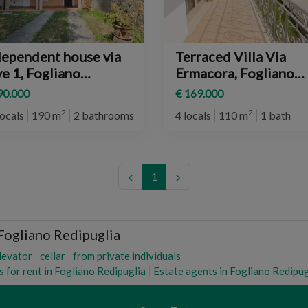
dependent house via
Terraced Villa Via
ogliano
Ermacora, Fogliano
dipuglia
Redipuglia
90.000
€ 169.000
2
2
locals
190 m
2 bathrooms
4 locals
110 m
1 bath
1
 Fogliano Redipuglia
levator
cellar
from private individuals
s for rent in Fogliano Redipuglia
Estate agents in Fogliano Redipug