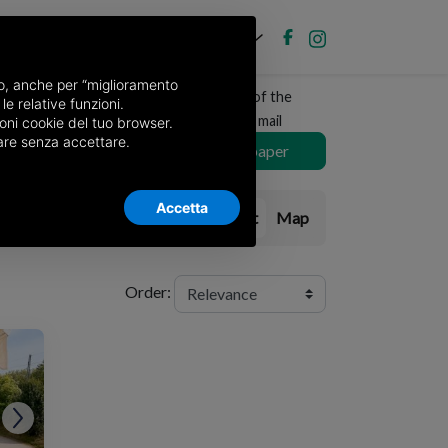
EN
Post new ad
Log in
nso, anche per “miglioramento
Receive a copy of the
le relative funzioni.
newspaper by mail
oni cookie del tuo browser.
nuare senza accettare.
Choose newspaper
Accetta
List
Map
Order: