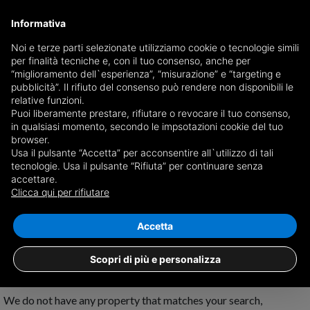
Informativa
Noi e terze parti selezionate utilizziamo cookie o tecnologie simili
per finalità tecniche e, con il tuo consenso, anche per
Receive a copy of the newspaper by mail
“miglioramento dell`esperienza”, “misurazione” e “targeting e
Choose newspaper
pubblicità”. Il rifiuto del consenso può rendere non disponibili le
relative funzioni.
Puoi liberamente prestare, rifiutare o revocare il tuo consenso,
in qualsiasi momento, secondo le impsotazioni cookie del tuo
browser.
Usa il pulsante “Accetta” per acconsentire all`utilizzo di tali
tecnologie. Usa il pulsante “Rifiuta” per continuare senza
accettare.
No results for
properties for sale in
Clicca qui per rifiutare
Dolegna del Collio
Save search
Accetta
Scopri di più e personalizza
We do not have any property that matches your search,