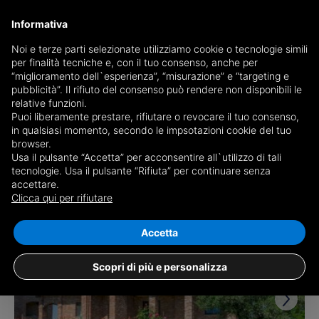
Informativa
Noi e terze parti selezionate utilizziamo cookie o tecnologie simili
per finalità tecniche e, con il tuo consenso, anche per
Receive a copy of the newspaper by mail
“miglioramento dell`esperienza”, “misurazione” e “targeting e
Choose newspaper
pubblicità”. Il rifiuto del consenso può rendere non disponibili le
relative funzioni.
Puoi liberamente prestare, rifiutare o revocare il tuo consenso,
in qualsiasi momento, secondo le impsotazioni cookie del tuo
browser.
Usa il pulsante “Accetta” per acconsentire all`utilizzo di tali
tecnologie. Usa il pulsante “Rifiuta” per continuare senza
accettare.
2 results for
properties for sale in
Clicca qui per rifiutare
Altavilla Monferrato
Save search
Accetta
Scopri di più e personalizza