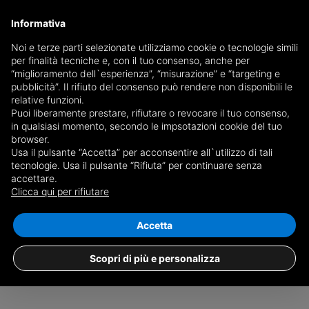
Informativa
Noi e terze parti selezionate utilizziamo cookie o tecnologie simili
per finalità tecniche e, con il tuo consenso, anche per
Terraced houses for sale in Matera
“miglioramento dell`esperienza”, “misurazione” e “targeting e
pubblicità”. Il rifiuto del consenso può rendere non disponibili le
relative funzioni.
Puoi liberamente prestare, rifiutare o revocare il tuo consenso,
Choose the city or
see all 0 ads of terraced houses in the
in qualsiasi momento, secondo le impsotazioni cookie del tuo
province of Matera
browser.
Usa il pulsante “Accetta” per acconsentire all`utilizzo di tali
No ads found with the selected filters.
tecnologie. Usa il pulsante “Rifiuta” per continuare senza
accettare.
Clicca qui per rifiutare
Accetta
Scopri di più e personalizza