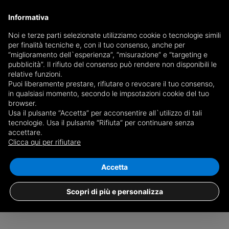
Informativa
Noi e terze parti selezionate utilizziamo cookie o tecnologie simili
per finalità tecniche e, con il tuo consenso, anche per
Detached houses for sale in Matera
“miglioramento dell`esperienza”, “misurazione” e “targeting e
pubblicità”. Il rifiuto del consenso può rendere non disponibili le
relative funzioni.
Puoi liberamente prestare, rifiutare o revocare il tuo consenso,
Choose the city or
see all 4 ads of detached houses in the
in qualsiasi momento, secondo le impsotazioni cookie del tuo
province of Matera
browser.
Usa il pulsante “Accetta” per acconsentire all`utilizzo di tali
tecnologie. Usa il pulsante “Rifiuta” per continuare senza
Sale
Rent
accettare.
Clicca qui per rifiutare
Properties
Commercial
Business
Land
All
Apartments
Attic and Mansard
Box and garage
Deta
Accetta
Grottole
1
Pisticci
1
Scopri di più e personalizza
Matera
2