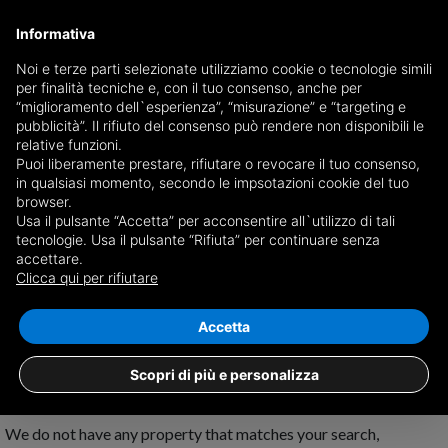
Informativa
Noi e terze parti selezionate utilizziamo cookie o tecnologie simili
per finalità tecniche e, con il tuo consenso, anche per
Receive a copy of the newspaper by mail
“miglioramento dell`esperienza”, “misurazione” e “targeting e
Choose newspaper
pubblicità”. Il rifiuto del consenso può rendere non disponibili le
relative funzioni.
Puoi liberamente prestare, rifiutare o revocare il tuo consenso,
in qualsiasi momento, secondo le impsotazioni cookie del tuo
browser.
Usa il pulsante “Accetta” per acconsentire all`utilizzo di tali
tecnologie. Usa il pulsante “Rifiuta” per continuare senza
accettare.
No results for
detached houses for sale in
Clicca qui per rifiutare
Grumolo delle Abbadesse
Save search
Accetta
Scopri di più e personalizza
We do not have any property that matches your search,