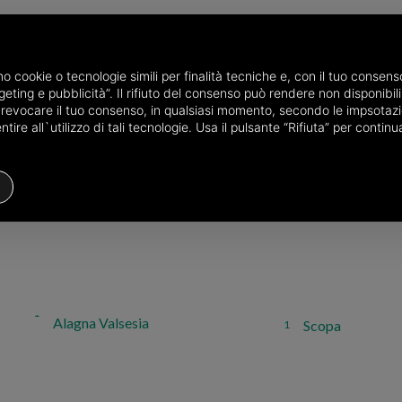
amo cookie o tecnologie simili per finalità tecniche e, con il tuo conse
eting e pubblicità”. Il rifiuto del consenso può rendere non disponibili 
o revocare il tuo consenso, in qualsiasi momento, secondo le impsotazi
ire all`utilizzo di tali tecnologie. Usa il pulsante “Rifiuta” per conti
e province of Vercelli
Alagna Valsesia
Scopa
1