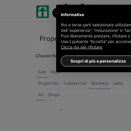
Informativa
Noi e terze parti selezionate utilizzi
dell`esperienza”, “misurazione” e “targ
Puoi liberamente prestare, rifiutare 
Properties for sale in Vercelli
Usa il pulsante “Accetta” per acconsent
Clicca qui per rifiutare
Choose the city or
see all 3 ads of business in th
Scopri di più e personalizza
Sale
Rent
Properties
Commercial
Business
Land
All
Shops
1