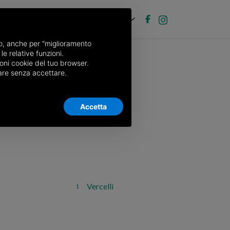
EN
Post new ad
Log in
nso, anche per “miglioramento
le relative funzioni.
oni cookie del tuo browser.
nuare senza accettare.
Accetta
Vercelli
1