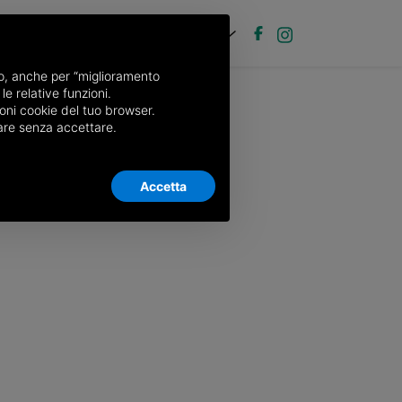
EN
Post new ad
Log in
nso, anche per “miglioramento
le relative funzioni.
oni cookie del tuo browser.
nuare senza accettare.
Accetta