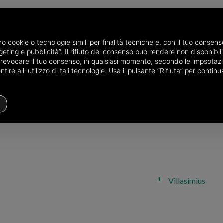
amo cookie o tecnologie simili per finalità tecniche e, con il tuo conse
eting e pubblicità”. Il rifiuto del consenso può rendere non disponibili 
o revocare il tuo consenso, in qualsiasi momento, secondo le impsotazi
rdegna
ire all`utilizzo di tali tecnologie. Usa il pulsante “Rifiuta” per conti
he province of Sud Sardegna
1
Villasimius