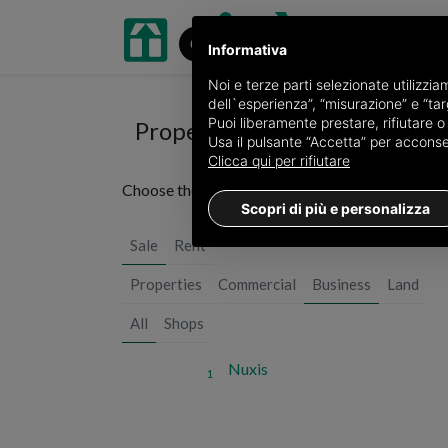
Informativa
Noi e terze parti selezionate utilizzi
dell`esperienza”, “misurazione” e “targ
Puoi liberamente prestare, rifiutare 
Properties for sale in Sud Sa
Usa il pulsante “Accetta” per acconsent
Clicca qui per rifiutare
Choose the city or
see all 2 ads of business in t
Scopri di più e personalizza
Sale
Rent
Properties
Commercial
Business
Land
All
Shops
Nuxis
1