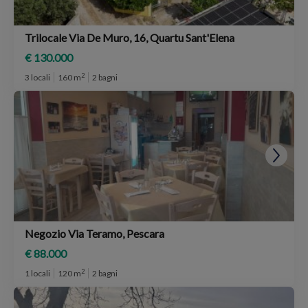
Trilocale Via De Muro, 16, Quartu Sant'Elena
€ 130.000
2
3 locali
160 m
2 bagni
Negozio Via Teramo, Pescara
€ 88.000
2
1 locali
120 m
2 bagni