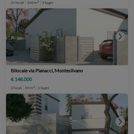
2
5+ locali
300 m
2 bagni
Bilocale via Pianacci, Montesilvano
€ 148.000
2
2 locali
89 m
2 bagni