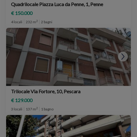
Quadrilocale Piazza Luca da Penne, 1, Penne
€ 150.000
2
4 locali
232 m
2 bagni
Trilocale Via Fortore, 10, Pescara
€ 129.000
2
3 locali
137 m
1 bagno