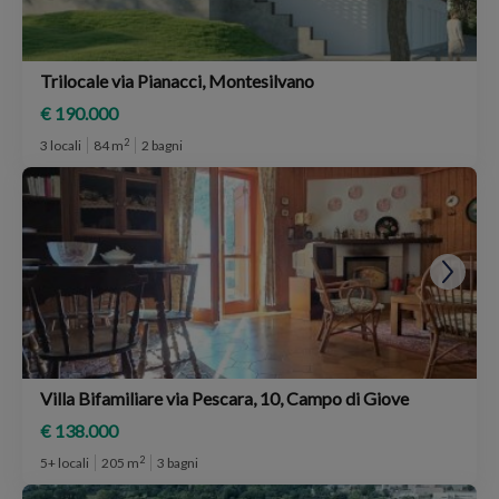
Trilocale via Pianacci, Montesilvano
€ 190.000
2
3 locali
84 m
2 bagni
Villa Bifamiliare via Pescara, 10, Campo di Giove
€ 138.000
2
5+ locali
205 m
3 bagni