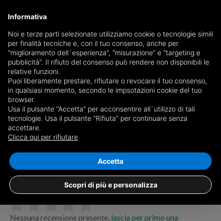
Informativa
Noi e terze parti selezionate utilizziamo cookie o tecnologie simili
per finalità tecniche e, con il tuo consenso, anche per
“miglioramento dell`esperienza”, “misurazione” e “targeting e
pubblicità”. Il rifiuto del consenso può rendere non disponibili le
relative funzioni.
Puoi liberamente prestare, rifiutare o revocare il tuo consenso,
in qualsiasi momento, secondo le impsotazioni cookie del tuo
browser.
Ordine:
Usa il pulsante “Accetta” per acconsentire all`utilizzo di tali
tecnologie. Usa il pulsante “Rifiuta” per continuare senza
accettare.
Clicca qui per rifiutare
Agenzia immobiliare
Accetta
Savini Real Estate
Scopri di più e personalizza
Via San Benedetto, 09128, Cagliari (CA)
Nessuna recensione presente,
lascia per primo una