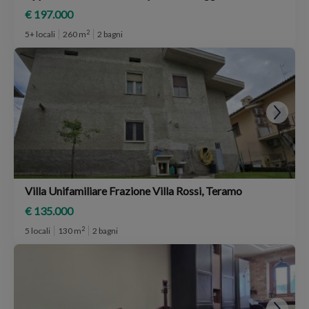
€ 197.000
2
5+ locali
260 m
2 bagni
Villa Unifamiliare Frazione Villa Rossi, Teramo
€ 135.000
2
5 locali
130 m
2 bagni