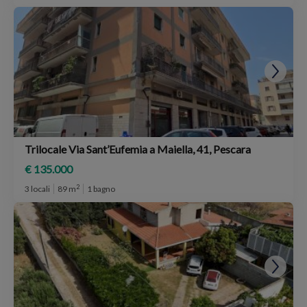
Trilocale Via Sant’Eufemia a Maiella, 41, Pescara
€ 135.000
2
3 locali
89 m
1 bagno