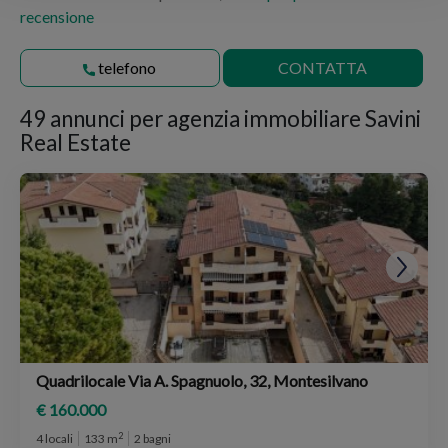
recensione
telefono
CONTATTA
49 annunci per
agenzia immobiliare Savini
Real Estate
Quadrilocale Via A. Spagnuolo, 32, Montesilvano
€ 160.000
2
4 locali
133 m
2 bagni