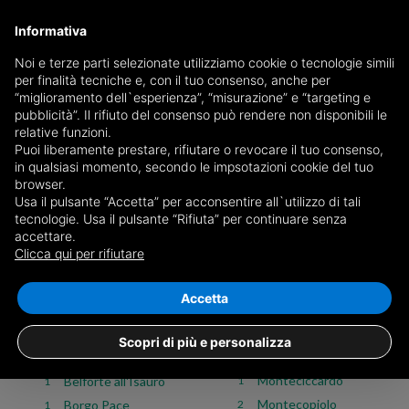
Informativa
Noi e terze parti selezionate utilizziamo cookie o tecnologie simili
per finalità tecniche e, con il tuo consenso, anche per
Case in vendita in Pesaro e Urbino
“miglioramento dell`esperienza”, “misurazione” e “targeting e
pubblicità”. Il rifiuto del consenso può rendere non disponibili le
relative funzioni.
Puoi liberamente prestare, rifiutare o revocare il tuo consenso,
Scegli il comune o
vedi tutti i 441 annunci di case in
in qualsiasi momento, secondo le impsotazioni cookie del tuo
provincia di Pesaro e Urbino
browser.
Usa il pulsante “Accetta” per acconsentire all`utilizzo di tali
tecnologie. Usa il pulsante “Rifiuta” per continuare senza
Vendita
Affitto
accettare.
Clicca qui per rifiutare
Case
Commerciali
Attività
Terreni
Tutti
Appartamenti
Attici e mansarde
Box e garage
Case
Accetta
Monte Porzio
Acqualagna
2
3
Scopri di più e personalizza
Montecalvo in Foglia
Apecchio
2
2
Monteciccardo
Belforte all'Isauro
1
1
Montecopiolo
Borgo Pace
2
1