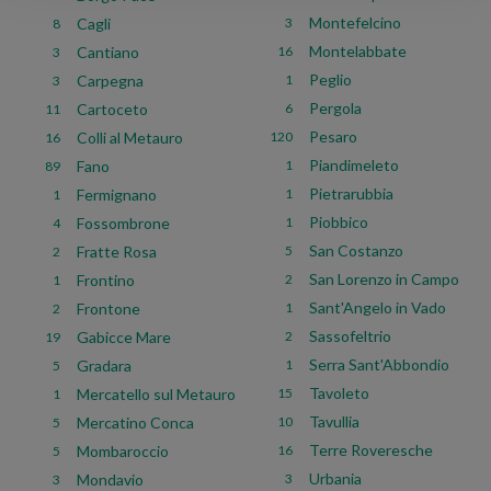
Montefelcino
Cagli
3
8
Montelabbate
Cantiano
16
3
Peglio
Carpegna
1
3
Pergola
Cartoceto
6
11
Pesaro
Colli al Metauro
120
16
Piandimeleto
Fano
1
89
Pietrarubbia
Fermignano
1
1
Piobbico
Fossombrone
1
4
San Costanzo
Fratte Rosa
5
2
San Lorenzo in Campo
Frontino
2
1
Sant'Angelo in Vado
Frontone
1
2
Sassofeltrio
Gabicce Mare
2
19
Serra Sant'Abbondio
Gradara
1
5
Tavoleto
Mercatello sul Metauro
15
1
Tavullia
Mercatino Conca
10
5
Terre Roveresche
Mombaroccio
16
5
Urbania
Mondavio
3
3