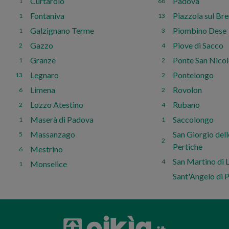
Curtarolo
Padova
1
68
Fontaniva
Piazzola sul Br
1
13
Galzignano Terme
Piombino Dese
1
3
Gazzo
Piove di Sacco
2
4
Granze
Ponte San Nico
1
2
Legnaro
Pontelongo
13
2
Limena
Rovolon
6
2
Lozzo Atestino
Rubano
2
4
Maserà di Padova
Saccolongo
1
1
Massanzago
San Giorgio dell
5
2
Pertiche
Mestrino
6
San Martino di 
4
Monselice
1
Sant'Angelo di P