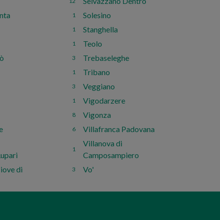
Selvazzano Dentro
12
enta
Solesino
1
Stanghella
1
Teolo
1
lò
Trebaseleghe
3
Tribano
1
Veggiano
3
Vigodarzere
1
Vigonza
8
e
Villafranca Padovana
6
Villanova di
1
Lupari
Camposampiero
iove di
Vo'
3