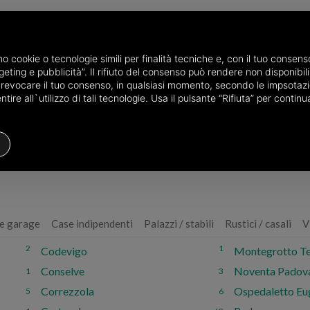
P
amo cookie o tecnologie simili per finalità tecniche e, con il tuo conse
eting e pubblicità”. Il rifiuto del consenso può rendere non disponibili 
o revocare il tuo consenso, in qualsiasi momento, secondo le impsotazi
ire all`utilizzo di tali tecnologie. Usa il pulsante “Rifiuta” per conti
e in provincia di Padova
e garage
Case indipendenti
Palazzi / stabili
Rustici / casali
V
2
1
Codevigo
Montegrotto T
Conselve
Noventa Padov
1
3
Correzzola
Ospedaletto Eu
5
6