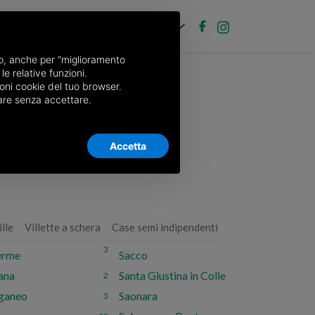
IT
ubblica annuncio
Accedi
nso, anche per “miglioramento
le relative funzioni.
oni cookie del tuo browser.
nuare senza accettare.
Accetta
ille
Villette a schera
Case semi indipendenti
3
erme
Sacco
ana
Santa Giustina in Colle
2
ganeo
Saonara
3