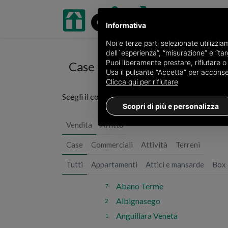
Informativa
Noi e terze parti selezionate utilizzi
dell`esperienza”, “misurazione” e “targ
Puoi liberamente prestare, rifiutare 
Case in vendita in Padova
Usa il pulsante “Accetta” per acconsent
Clicca qui per rifiutare
Scegli il comune o
vedi tutti i 260 annunci di cas
Scopri di più e personalizza
Vendita
Affitto
Case
Commerciali
Attività
Terreni
Tutti
Appartamenti
Attici e mansarde
Box 
Abano Terme
7
Albignasego
2
Anguillara Veneta
1