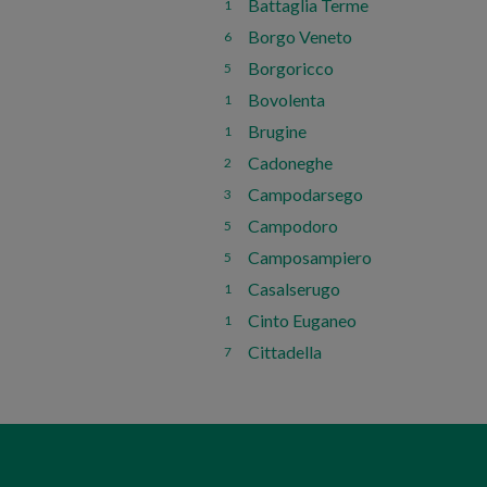
Battaglia Terme
1
Borgo Veneto
6
Borgoricco
5
Bovolenta
1
Brugine
1
Cadoneghe
2
Campodarsego
3
Campodoro
5
Camposampiero
5
Casalserugo
1
Cinto Euganeo
1
Cittadella
7