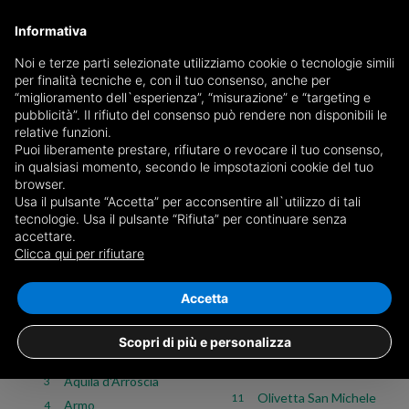
Informativa
Noi e terze parti selezionate utilizziamo cookie o tecnologie simili
per finalità tecniche e, con il tuo consenso, anche per
Case in vendita in Imperia
“miglioramento dell`esperienza”, “misurazione” e “targeting e
pubblicità”. Il rifiuto del consenso può rendere non disponibili le
relative funzioni.
Puoi liberamente prestare, rifiutare o revocare il tuo consenso,
Scegli il comune o
vedi tutti i 3.154 annunci di case in
in qualsiasi momento, secondo le impsotazioni cookie del tuo
provincia di Imperia
browser.
Usa il pulsante “Accetta” per acconsentire all`utilizzo di tali
tecnologie. Usa il pulsante “Rifiuta” per continuare senza
Vendita
Affitto
accettare.
Clicca qui per rifiutare
Case
Commerciali
Attività
Terreni
Tutti
Appartamenti
Attici e mansarde
Box e garage
Case
Accetta
8
Montalto Carpasio
Airole
7
Scopri di più e personalizza
Montegrosso Pian
Apricale
40
1
Latte
Aquila d'Arroscia
3
Olivetta San Michele
11
Armo
4