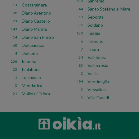
Sanremo
630
Costarainera
13
Santo Stefano al Mare
44
Diano Arentino
20
Seborga
18
Diano Castello
23
Soldano
35
Diano Marina
143
Taggia
129
Diano San Pietro
14
Terzorio
6
Dolceacqua
68
Triora
7
Dolcedo
4
Vallebona
34
Imperia
156
Vallecrosia
85
Isolabona
23
Vasia
2
Lucinasco
1
Ventimiglia
494
Mendatica
3
Vessalico
2
Molini di Triora
21
Villa Faraldi
3