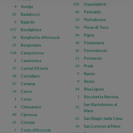
Ospedaletti
125
Aurigo
4
Perinaldo
43
Badalucco
22
Pietrabruna
13
Bajardo
3
Pieve di Teco
26
Bordighera
317
Pigna
36
Borghetto d'Arroscia
16
Pompeiana
18
Borgomaro
15
Pontedassio
12
Camporosso
118
Pornassio
11
Caravonica
2
Prelà
10
Castel Vittorio
17
Ranzo
5
Castellaro
18
Rezzo
9
Ceriana
27
Riva Ligure
34
Cervo
14
Rocchetta Nervina
1
Cesio
1
San Bartolomeo al
Chiusanico
4
75
Mare
Cipressa
49
San Biagio della Cima
22
Civezza
12
San Lorenzo al Mare
16
Cosio d'Arroscia
7