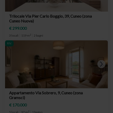
Trilocale Via Pier Carlo Boggio, 39, Cuneo (zona
Cuneo Nuova)
€ 299.000
2
3 locali
119 m
2 bagni
RIV.
Appartamento Via Sobrero, 9, Cuneo (zona
Gramsci)
€ 170.000
2
5 locali
97 m
1 bagno