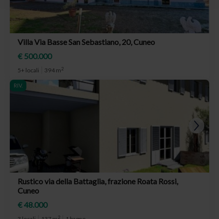
Villa Via Basse San Sebastiano, 20, Cuneo
€ 500.000
2
5+ locali
394 m
RIV.
Rustico via della Battaglia, frazione Roata Rossi,
Cuneo
€ 48.000
2
3 locali
137 m
1 bagno