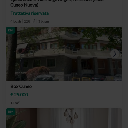
Cuneo Nuova)
Trattativa riservata
2
4 locali
228 m
3 bagni
RIV.
Box Cuneo
€ 29.000
2
14 m
RIV.