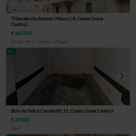
Trilocale via Antonio Meucci, 8, Cuneo (zona
Centro)
€ 165.000
2
3 locali
93 m
1 bagno
2° piano
RIV.
Box via Felice Cavallotti, 15, Cuneo (zona Centro)
€ 29.000
2
14 m