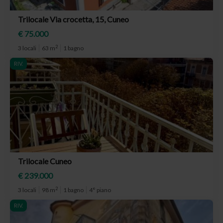
Trilocale Via crocetta, 15, Cuneo
€ 75.000
2
3 locali
63 m
1 bagno
RIV.
Trilocale Cuneo
€ 239.000
2
3 locali
98 m
1 bagno
4° piano
RIV.