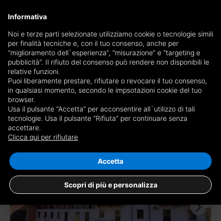
×
Informativa
Ricevi copia del giornale via mail
Noi e terze parti selezionate utilizziamo cookie o tecnologie simili
per finalità tecniche e, con il tuo consenso, anche per
Ricevi copia del giornale via mail
Edizione
“miglioramento dell`esperienza”, “misurazione” e “targeting e
Scegli giornale
pubblicità”. Il rifiuto del consenso può rendere non disponibili le
×
Cuneo
relative funzioni.
Puoi liberamente prestare, rifiutare o revocare il tuo consenso,
E-mail
in qualsiasi momento, secondo le impsotazioni cookie del tuo
browser.
Usa il pulsante “Accetta” per acconsentire all`utilizzo di tali
Sono maggiorenne, ho letto e accetto le
condizioni
e l'
informativa
tecnologie. Usa il pulsante “Rifiuta” per continuare senza
accettare.
346 risultati per
case in vendita a Cuneo
privacy
Clicca qui per rifiutare
Salva ricerca
RICEVI GIORNALE
CHIUDI
Accetta
TOP
Scopri di più e personalizza