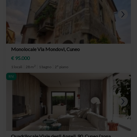
Monolocale Via Mondovì, Cuneo
€ 95.000
2
1 locali
28 m
1 bagno
2° piano
RIV.
Quadrilocale Viale degli Angeli, 90, Cuneo (zona