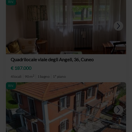
RIV.
Quadrilocale viale degli Angeli, 36, Cuneo
€ 187.000
2
4 locali
90 m
1 bagno
1° piano
RIV.