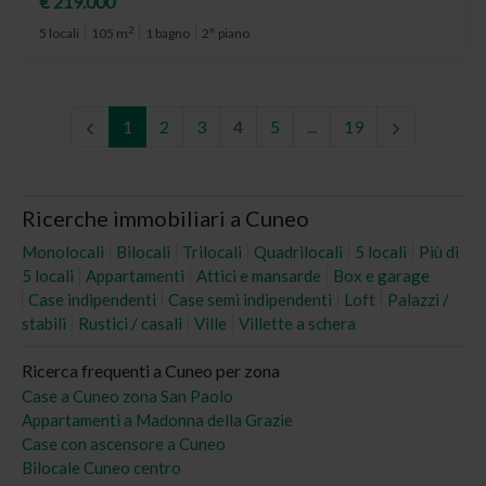
€ 219.000
2
5 locali
105 m
1 bagno
2° piano
1
2
3
4
5
...
19
Ricerche immobiliari a Cuneo
Monolocali
Bilocali
Trilocali
Quadrilocali
5 locali
Più di
5 locali
Appartamenti
Attici e mansarde
Box e garage
Case indipendenti
Case semi indipendenti
Loft
Palazzi /
stabili
Rustici / casali
Ville
Villette a schera
Ricerca frequenti a Cuneo per zona
Case a Cuneo zona San Paolo
Appartamenti a Madonna della Grazie
Case con ascensore a Cuneo
Bilocale Cuneo centro