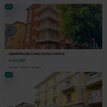
RIV.
Quadrilocale Cuneo (zona Centro)
€ 165.000
2
4 locali
128 m
2 bagni
RIV.