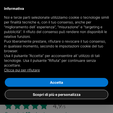
Informativa
Noi e terze parti selezionate utilizziamo cookie o tecnologie simili
per finalità tecniche e, con il tuo consenso, anche per
“miglioramento dell`esperienza”, “misurazione” e “targeting e
pubblicità”. Il rifiuto del consenso può rendere non disponibili le
relative funzioni.
Puoi liberamente prestare, rifiutare o revocare il tuo consenso,
in qualsiasi momento, secondo le impsotazioni cookie del tuo
browser.
Ordine:
Usa il pulsante “Accetta” per acconsentire all`utilizzo di tali
tecnologie. Usa il pulsante “Rifiuta” per continuare senza
accettare.
Clicca qui per rifiutare
Accetta
Studio Immobiliare Giorgio Repetto
Scopri di più e personalizza
Via Piacenza 27, 15121, Alessandria (AL)
4,9
/5