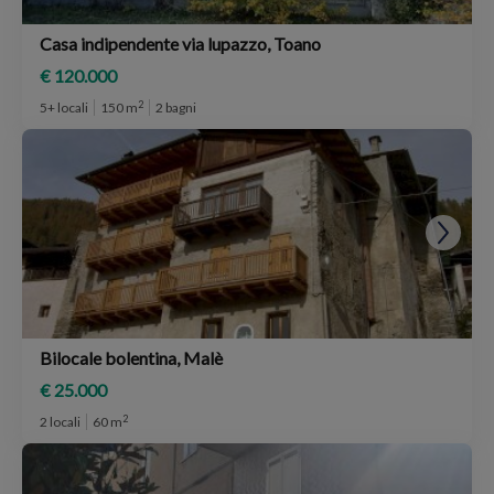
Casa indipendente via lupazzo, Toano
€ 120.000
2
5+ locali
150 m
2 bagni
Bilocale bolentina, Malè
€ 25.000
2
2 locali
60 m