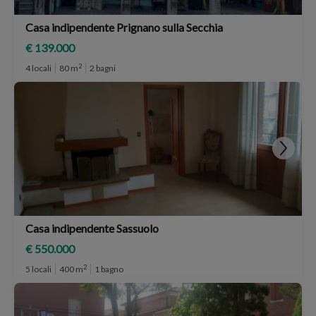
Casa indipendente Prignano sulla Secchia
€ 139.000
2
4 locali
80 m
2 bagni
Casa indipendente Sassuolo
€ 550.000
2
5 locali
400 m
1 bagno