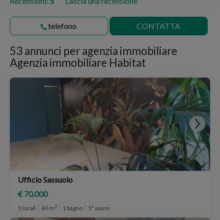
Recensioni:
5
Lascia una recensione
telefono
CONTATTA
53 annunci per
agenzia immobiliare
Agenzia immobiliare Habitat
Ufficio Sassuolo
€ 70.000
2
1 locali
60 m
1 bagno
1° piano