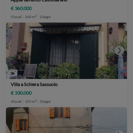
€ 360.000
2
5 locali
203 m
2 bagni
Villa a Schiera Sassuolo
€ 330.000
2
4 locali
155 m
3 bagni