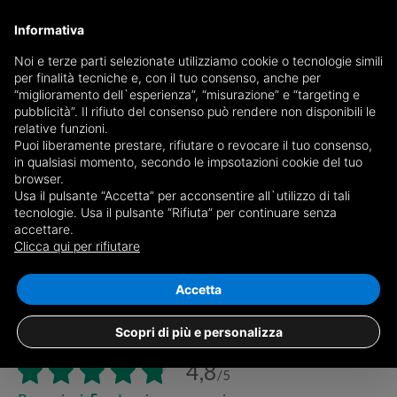
Informativa
Noi e terze parti selezionate utilizziamo cookie o tecnologie simili
per finalità tecniche e, con il tuo consenso, anche per
“miglioramento dell`esperienza”, “misurazione” e “targeting e
pubblicità”. Il rifiuto del consenso può rendere non disponibili le
relative funzioni.
Puoi liberamente prestare, rifiutare o revocare il tuo consenso,
in qualsiasi momento, secondo le impsotazioni cookie del tuo
browser.
Ordine:
Usa il pulsante “Accetta” per acconsentire all`utilizzo di tali
tecnologie. Usa il pulsante “Rifiuta” per continuare senza
accettare.
Clicca qui per rifiutare
Accetta
Agenzia immobiliare Habitat
Scopri di più e personalizza
Viale San Lorenzo n.2, Sassuolo (MO)
4,8
/5