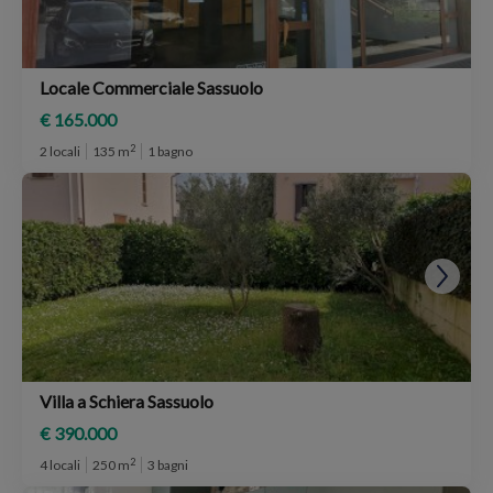
Locale Commerciale Sassuolo
€ 165.000
2
2 locali
135 m
1 bagno
Villa a Schiera Sassuolo
€ 390.000
2
4 locali
250 m
3 bagni