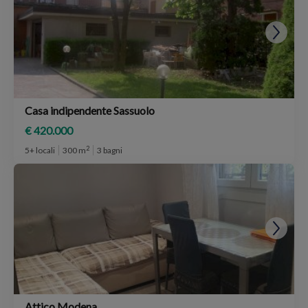
Casa indipendente Sassuolo
€ 420.000
2
5+ locali
300 m
3 bagni
Attico Modena