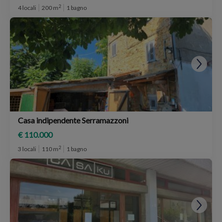
2
4 locali
200 m
1 bagno
Casa indipendente Serramazzoni
€ 110.000
2
3 locali
110 m
1 bagno