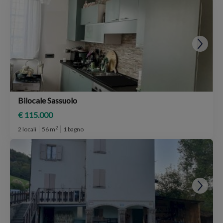
Bilocale Sassuolo
€ 115.000
2
2 locali
56 m
1 bagno