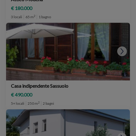
€ 180.000
2
3 locali
65 m
1 bagno
Casa indipendente Sassuolo
€ 490.000
2
5+ locali
250 m
2 bagni