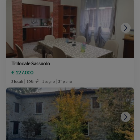
Trilocale Sassuolo
€ 127.000
2
3 locali
108 m
1 bagno
3° piano